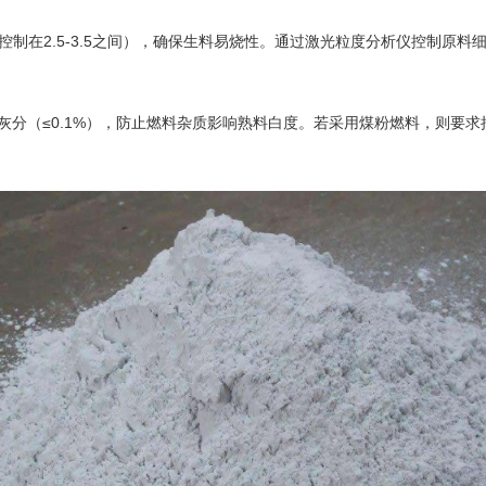
控制在2.5-3.5之间），确保生料易烧性。通过激光粒度分析仪控制原料细
（≤0.1%），防止燃料杂质影响熟料白度。若采用煤粉燃料，则要求挥发分28