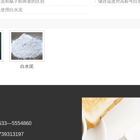
水泥和腻子粉两者的区别
储存温度对高标号白
么使用白水泥
白水泥
33—5554860
739313197