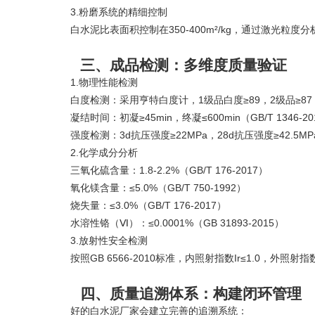
3.粉磨系统的精细控制
白水泥比表面积控制在350-400m²/kg，通过激光粒度
三、成品检测：多维度质量验证
1.物理性能检测
‌白度检测‌：采用亨特白度计，1级品白度≥89，2级品≥87
‌凝结时间‌：初凝≥45min，终凝≤600min（GB/T 1346-20
‌强度检测‌：3d抗压强度≥22MPa，28d抗压强度≥42.5MPa（G
2.化学成分分析
三氧化硫含量：1.8-2.2%（GB/T 176-2017）
氧化镁含量：≤5.0%（GB/T 750-1992）
烧失量：≤3.0%（GB/T 176-2017）
水溶性铬（Ⅵ）：≤0.0001%（GB 31893-2015）
3.放射性安全检测
按照GB 6566-2010标准，内照射指数Ir≤1.0，外照射
四、质量追溯体系：构建闭环管理
好的白水泥厂家会建立完善的追溯系统：