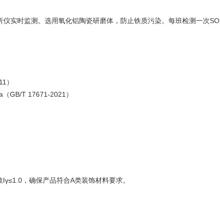
分析仪实时监测。选用氧化铝陶瓷研磨体，防止铁质污染。每班检测一次SO₃含
11）
B/T 17671-2021）
指数Iγ≤1.0，确保产品符合A类装饰材料要求。